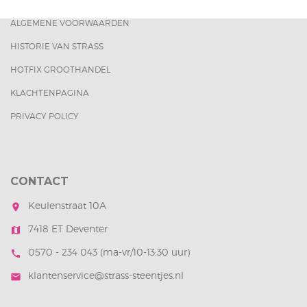
ALGEMENE VOORWAARDEN
HISTORIE VAN STRASS
HOTFIX GROOTHANDEL
KLACHTENPAGINA
PRIVACY POLICY
CONTACT
Keulenstraat 10A
room
7418 ET Deventer
map
0570 - 234 043 (ma-vr/10-13:30 uur)
call
klantenservice@strass-steentjes.nl
mail