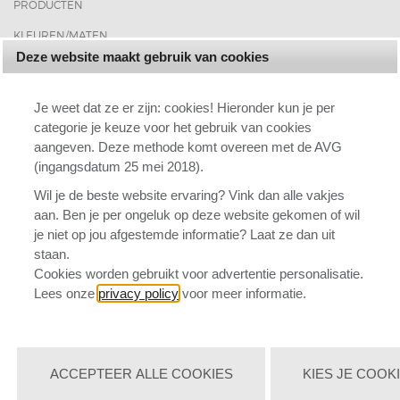
PRODUCTEN
KLEUREN/MATEN
Deze website maakt gebruik van cookies
ACCOUNT
VERZENDING
Je weet dat ze er zijn: cookies! Hieronder kun je per
categorie je keuze voor het gebruik van cookies
CONTACT
aangeven. Deze methode komt overeen met de AVG
BLOG
(ingangsdatum 25 mei 2018).
VEELGESTELDE VRAGEN
Wil je de beste website ervaring? Vink dan alle vakjes
aan. Ben je per ongeluk op deze website gekomen of wil
WORKSHOPS
je niet op jou afgestemde informatie? Laat ze dan uit
KORTINGEN EN ACTIES
staan.
Cookies worden gebruikt voor advertentie personalisatie.
MERKEN
Lees onze
privacy policy
voor meer informatie.
SPAARPUNTEN SYSTEEM
INSPIRATIEPAGINA
BETAALWIJZEN
ACCEPTEER ALLE COOKIES
KIES JE COOK
RETOUREN