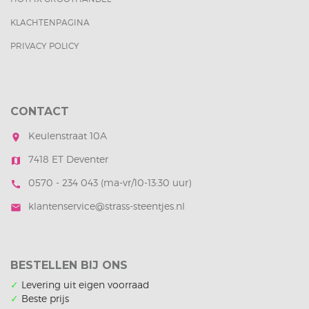
KLACHTENPAGINA
PRIVACY POLICY
CONTACT
Keulenstraat 10A
room
7418 ET Deventer
map
0570 - 234 043 (ma-vr/10-13:30 uur)
call
klantenservice@strass-steentjes.nl
mail
BESTELLEN BIJ ONS
✓
Levering uit eigen voorraad
✓
Beste prijs