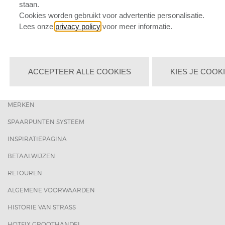
VERZENDING
staan.
Cookies worden gebruikt voor advertentie personalisatie.
CONTACT
Lees onze
privacy policy
voor meer informatie.
BLOG
VEELGESTELDE VRAGEN
WORKSHOPS
ACCEPTEER ALLE COOKIES
KIES JE COOK
KORTINGEN EN ACTIES
MERKEN
SPAARPUNTEN SYSTEEM
INSPIRATIEPAGINA
BETAALWIJZEN
RETOUREN
ALGEMENE VOORWAARDEN
HISTORIE VAN STRASS
HOTFIX GROOTHANDEL