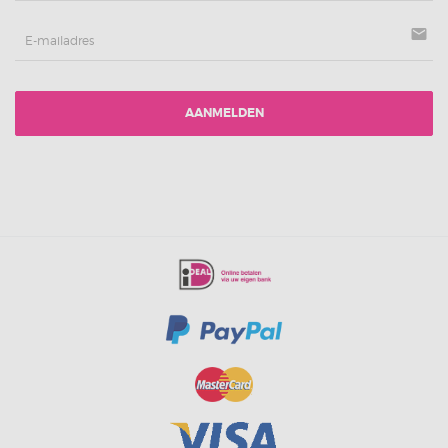
mail
AANMELDEN