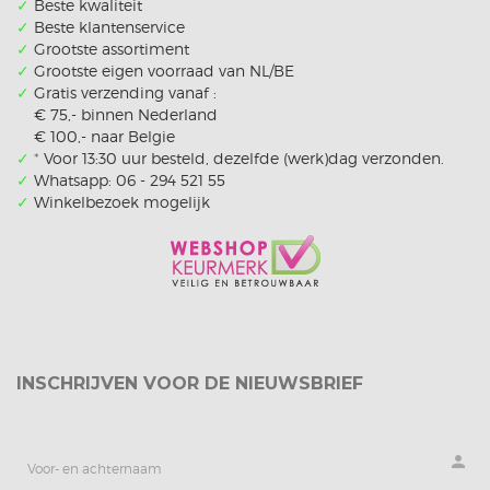
✓
Beste kwaliteit
✓
Beste klantenservice
✓
Grootste assortiment
✓
Grootste eigen voorraad van NL/BE
✓
Gratis verzending vanaf :
€ 75,- binnen Nederland
€ 100,- naar Belgie
✓
*
Voor 13:30 uur besteld, dezelfde (werk)dag verzonden.
✓
Whatsapp: 06 - 294 521 55
✓
Winkelbezoek mogelijk
INSCHRIJVEN VOOR DE NIEUWSBRIEF
person