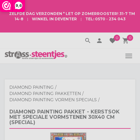
9,6
ZELFDE DAG VERZONDEN
* LET OP
ZOMERROOSTER
! 31-7 TM
14-8
|
WINKEL IN DEVENTER
|
TEL: 0570 - 234 043
0
0
search
person
favorite
local_grocery_store
TOGG
NAVI
DIAMOND PAINTING
/
DIAMOND PAINTING PAKKETTEN
/
DIAMOND PAINTING VORMEN SPECIALS
/
DIAMOND PAINTING PAKKET - KERSTSOK
MET SPECIALE VORMSTENEN 30X40 CM
(SPECIAL)