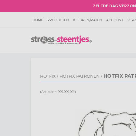
ZELFDE DAG VERZO
HOME
PRODUCTEN
KLEUREN/MATEN
ACCOUNT
VER
VEELGESTELDE VRAGEN
WORKSHOPS
KORTINGEN EN AC
INSPIRATIEPAGINA
BETAALWIJZEN
RETOUREN
ALGEME
HOTFIX GROOTHANDEL
KLACHTENPAGINA
PRIVACY POLI
HOTFIX PAT
HOTFIX
/
HOTFIX PATRONEN
/
(Artikelnr: 999.999.091)