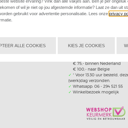
 beste website ervaring? Vink dan alle vakjes aan. Ben je per ongeluk
ekomen of wil je niet op jou afgestemde informatie? Laat ze dan uit s
orden gebruikt voor advertentie personalisatie. Lees onze
privacy po
ACT
BESTELLEN BIJ ONS
rmatie.
✓
Levering uit eigen voorraad
lenstraat 10A
✓
Beste prijs
✓
Beste kwaliteit
8 ET Deventer
✓
Beste klantenservice
 - 234 043 (ma-vr/10-13:30 uur)
PTEER ALLE COOKIES
KIES JE COOKIES
W
✓
Grootste assortiment
✓
Grootste eigen voorraad va
tenservice@strass-steentjes.nl
✓
Gratis verzending vanaf :
€ 75,- binnen Nederland
€ 100,- naar Belgie
✓
*
Voor 13:30 uur besteld, dez
(werk)dag verzonden.
✓
Whatsapp: 06 - 294 521 55
✓
Winkelbezoek mogelijk