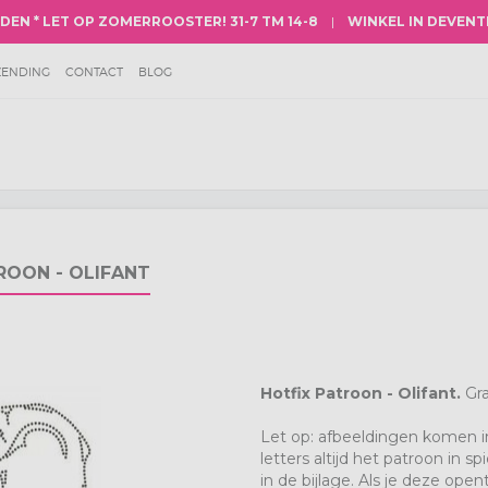
NDEN
* LET OP
ZOMERROOSTER
! 31-7 TM 14-8
|
WINKEL IN DEVENT
ZENDING
CONTACT
BLOG
TIES
MERKEN
SPAARPUNTEN SYSTEEM
NE VOORWAARDEN
HISTORIE VAN STRASS
CY
ROON - OLIFANT
Hotfix Patroon - Olifant.
Gra
Let op: afbeeldingen komen i
letters altijd het patroon in s
in de bijlage. Als je deze ope