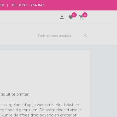
ER
|
TEL: 0570 - 234 043
0
0
person
favorite
local_grocery_store
search
tis uit te printen.
n spiegelbeeld op je werkstuk. Met tekst en
piegelbeeld gebruiken. Dit spiegelbeeld vind je
nt kun je de afbeelding bovendien groter of