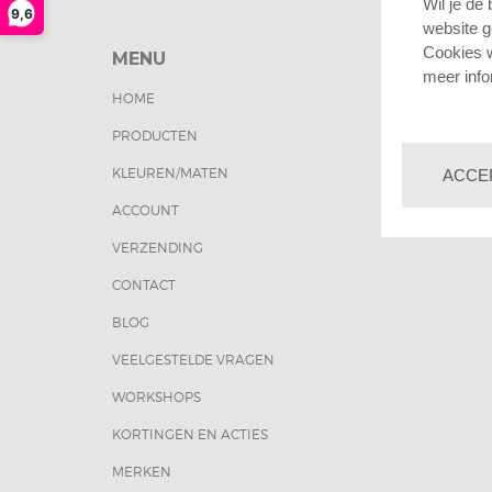
Wil je de
9,6
website g
Cookies w
MENU
CONT
meer info
Keu
HOME
room
741
PRODUCTEN
map
0570
KLEUREN/MATEN
call
ACCE
klan
ACCOUNT
mail
VERZENDING
CONTACT
BLOG
VEELGESTELDE VRAGEN
WORKSHOPS
KORTINGEN EN ACTIES
MERKEN