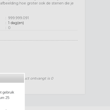
afbeelding hoe groter ook de stenen die je
:
999.999.091
:
1 dag(en)
:
0
 voor dit product ontvangt is
0
et gebruik
tum 25