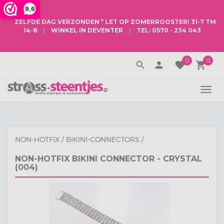
9,6
ZELFDE DAG VERZONDEN
* LET OP
ZOMERROOSTER
! 31-7 TM
14-8
|
WINKEL IN DEVENTER
|
TEL: 0570 - 234 043
0
0
search
person
favorite
local_grocery_store
TOGG
NAVI
NON-HOTFIX
/
BIKINI-CONNECTORS
/
NON-HOTFIX BIKINI CONNECTOR - CRYSTAL
(004)