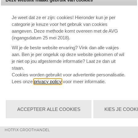
CONTACT
BLOG
Je weet dat ze er zijn: cookies! Hieronder kun je per
categorie je keuze voor het gebruik van cookies
VEELGESTELDE VRAGEN
aangeven. Deze methode komt overeen met de AVG
WORKSHOPS
(ingangsdatum 25 mei 2018).
KORTINGEN EN ACTIES
Wil je de beste website ervaring? Vink dan alle vakjes
aan. Ben je per ongeluk op deze website gekomen of wil
MERKEN
je niet op jou afgestemde informatie? Laat ze dan uit
SPAARPUNTEN SYSTEEM
staan.
Cookies worden gebruikt voor advertentie personalisatie.
INSPIRATIEPAGINA
Lees onze
privacy policy
voor meer informatie.
BETAALWIJZEN
RETOUREN
ACCEPTEER ALLE COOKIES
KIES JE COOK
ALGEMENE VOORWAARDEN
HISTORIE VAN STRASS
HOTFIX GROOTHANDEL