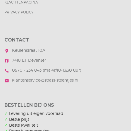
KLACHTENPAGINA
PRIVACY POLICY
CONTACT
Keulenstraat 10A
room
7418 ET Deventer
map
0570 - 234 043 (ma-vr/10-13:30 uur)
call
klantenservice@strass-steentjes.nl
mail
BESTELLEN BIJ ONS
✓
Levering uit eigen voorraad
✓
Beste prijs
✓
Beste kwaliteit
✓
Beste klantenservice