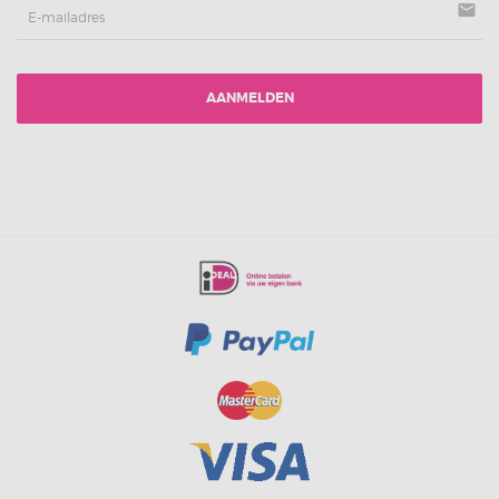
mail
AANMELDEN