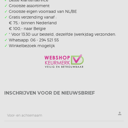
✓
Grootste assortiment
✓
Grootste eigen voorraad van NL/BE
✓
Gratis verzending vanaf :
€ 75,- binnen Nederland
€ 100,- naar Belgie
✓
*
Voor 13:30 uur besteld, dezelfde (werk)dag verzonden.
✓
Whatsapp: 06 - 294 521 55
✓
Winkelbezoek mogelijk
INSCHRIJVEN VOOR DE NIEUWSBRIEF
person