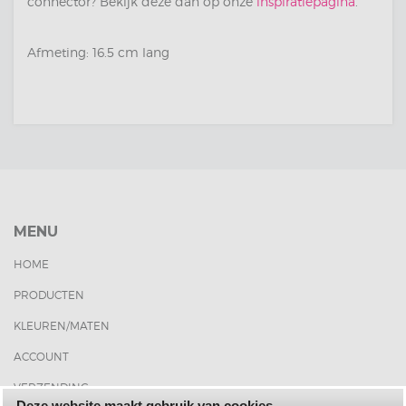
connector? Bekijk deze dan op onze
inspiratiepagina
.
Afmeting: 16.5 cm lang
MENU
HOME
PRODUCTEN
KLEUREN/MATEN
ACCOUNT
VERZENDING
Deze website maakt gebruik van cookies