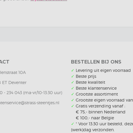
ACT
BESTELLEN BIJ ONS
✓
Levering uit eigen voorraad
lenstraat 10A
✓
Beste prijs
✓
Beste kwaliteit
8 ET Deventer
✓
Beste klantenservice
 - 234 043 (ma-vr/10-13:30 uur)
✓
Grootste assortiment
✓
Grootste eigen voorraad va
tenservice@strass-steentjes.nl
✓
Gratis verzending vanaf :
€ 75,- binnen Nederland
€ 100,- naar Belgie
✓
*
Voor 13:30 uur besteld, dez
(werk)dag verzonden.