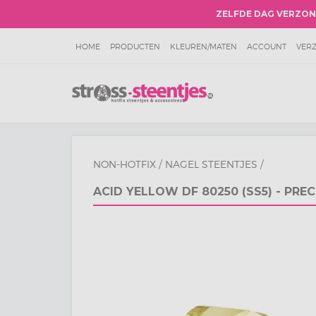
ZELFDE DAG VERZO
HOME
PRODUCTEN
KLEUREN/MATEN
ACCOUNT
VER
VEELGESTELDE VRAGEN
WORKSHOPS
KORTINGEN EN AC
INSPIRATIEPAGINA
BETAALWIJZEN
RETOUREN
ALGEME
HOTFIX GROOTHANDEL
KLACHTENPAGINA
PRIVACY POLI
NON-HOTFIX
/
NAGEL STEENTJES
/
ACID YELLOW DF 80250 (SS5) - PR