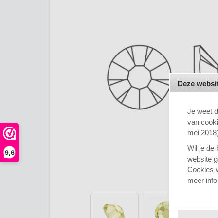
Deze websit
Je weet d
van cook
mei 2018)
Wil je de
9,6
website g
Cookies w
meer info