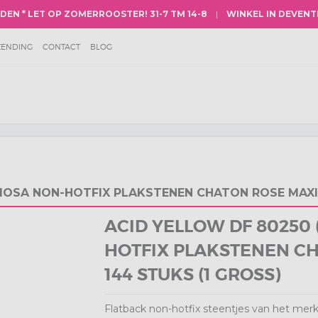
NDEN
* LET OP
ZOMERROOSTER
! 31-7 TM 14-8
|
WINKEL IN DEVENT
ZENDING
CONTACT
BLOG
TIES
MERKEN
SPAARPUNTEN SYSTEEM
NE VOORWAARDEN
HISTORIE VAN STRASS
CY
ECIOSA NON-HOTFIX PLAKSTENEN CHATON ROSE MAXI
ACID YELLOW DF 80250 
HOTFIX PLAKSTENEN C
144 STUKS (1 GROSS)
Flatback non-hotfix steentjes van het merk