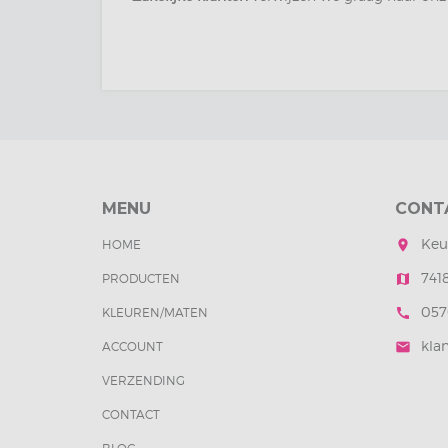
MENU
CONT
Keu
HOME
room
741
PRODUCTEN
map
0570
KLEUREN/MATEN
call
klan
ACCOUNT
mail
VERZENDING
CONTACT