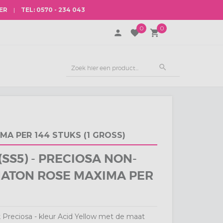
ER
|
TEL: 0570 - 234 043
0
0
person
favorite
local_grocery_store
search
MA PER 144 STUKS (1 GROSS)
(SS5) - PRECIOSA NON-
HATON ROSE MAXIMA PER
 Preciosa - kleur Acid Yellow met de maat