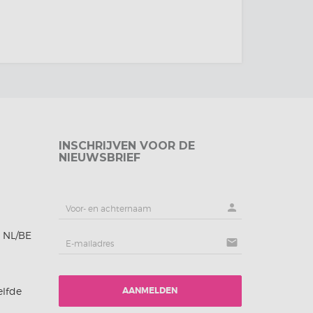
INSCHRIJVEN VOOR DE
NIEUWSBRIEF
person
n NL/BE
mail
elfde
AANMELDEN