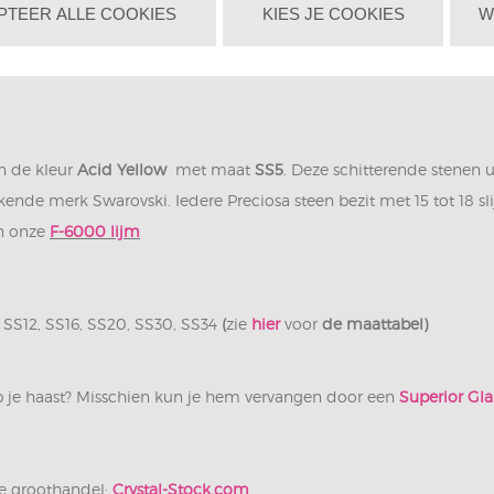
PTEER ALLE COOKIES
KIES JE COOKIES
W
n de kleur
Acid Yellow
met maat
SS5
. Deze schitterende stenen ui
kende merk Swarovski. Iedere Preciosa steen bezit met 15 tot 18 sl
an onze
F-6000 lijm
, SS12, SS16, SS20, SS30, SS34
(
zie
hier
voor
de maattabel)
eb je haast? Misschien kun je hem vervangen door een
Superior Gl
e groothandel:
Crystal-Stock.com