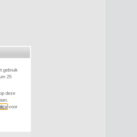
et gebruik
tum 25
 op deze
taan.
licy
voor