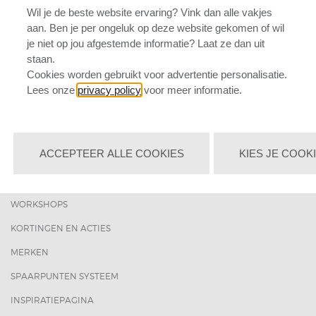
Wil je de beste website ervaring? Vink dan alle vakjes
HOME
aan. Ben je per ongeluk op deze website gekomen of wil
PRODUCTEN
je niet op jou afgestemde informatie? Laat ze dan uit
staan.
KLEUREN/MATEN
Cookies worden gebruikt voor advertentie personalisatie.
ACCOUNT
Lees onze
privacy policy
voor meer informatie.
VERZENDING
CONTACT
ACCEPTEER ALLE COOKIES
KIES JE COOK
BLOG
VEELGESTELDE VRAGEN
WORKSHOPS
KORTINGEN EN ACTIES
MERKEN
SPAARPUNTEN SYSTEEM
INSPIRATIEPAGINA