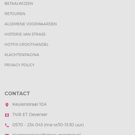
BETAALWIJZEN
RETOUREN
ALGEMENE VOORWAARDEN
HISTORIE VAN STRASS
HOTFIX GROOTHANDEL
KLACHTENPAGINA
PRIVACY POLICY
CONTACT
Keulenstraat 10A
room
7418 ET Deventer
map
0570 - 234 043 (ma-vr/10-13:30 uur)
call
klantenservice@strass-steentjes.nl