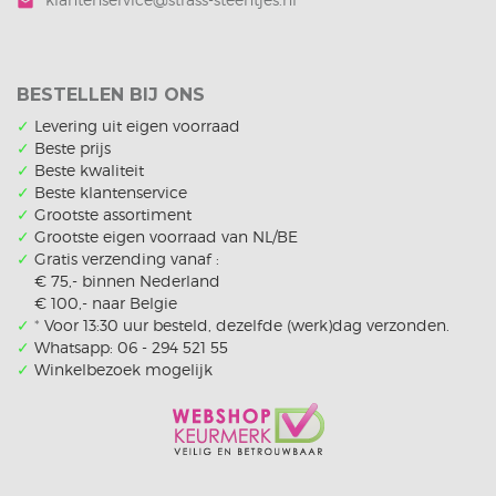
mail
BESTELLEN BIJ ONS
✓
Levering uit eigen voorraad
✓
Beste prijs
✓
Beste kwaliteit
✓
Beste klantenservice
✓
Grootste assortiment
✓
Grootste eigen voorraad van NL/BE
✓
Gratis verzending vanaf :
€ 75,- binnen Nederland
€ 100,- naar Belgie
✓
*
Voor 13:30 uur besteld, dezelfde (werk)dag verzonden.
✓
Whatsapp: 06 - 294 521 55
✓
Winkelbezoek mogelijk