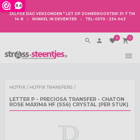
9,6
ZELFDE DAG VERZONDEN
* LET OP
ZOMERROOSTER
! 31-7 TM
14-8
|
WINKEL IN DEVENTER
|
TEL: 0570 - 234 043
0
0
search
person
favorite
local_grocery_store
TOGG
NAVI
HOTFIX
/
HOTFIX TRANSFERS
/
LETTER P - PRECIOSA TRANSFER - CHATON
ROSE MAXIMA HF (SS6) CRYSTAL (PER STUK)