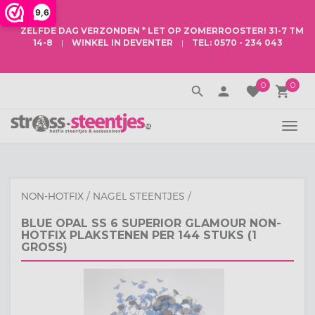
9,6
ZELFDE DAG VERZONDEN
* LET OP
ZOMERROOSTER
! 31-7 TM
14-8
|
WINKEL IN DEVENTER
|
TEL: 0570 - 234 043
0
0
search
person
favorite
local_grocery_store
TOGG
NAVI
NON-HOTFIX
/
NAGEL STEENTJES
/
BLUE OPAL SS 6 SUPERIOR GLAMOUR NON-
HOTFIX PLAKSTENEN PER 144 STUKS (1
GROSS)