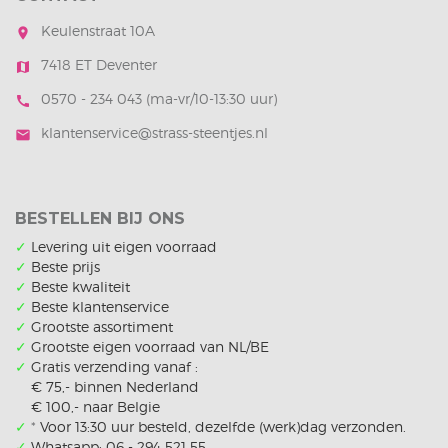
Keulenstraat 10A
room
7418 ET Deventer
map
0570 - 234 043 (ma-vr/10-13:30 uur)
call
klantenservice@strass-steentjes.nl
mail
BESTELLEN BIJ ONS
✓
Levering uit eigen voorraad
✓
Beste prijs
✓
Beste kwaliteit
✓
Beste klantenservice
✓
Grootste assortiment
✓
Grootste eigen voorraad van NL/BE
✓
Gratis verzending vanaf :
€ 75,- binnen Nederland
€ 100,- naar Belgie
✓
*
Voor 13:30 uur besteld, dezelfde (werk)dag verzonden.
✓
Whatsapp: 06 - 294 521 55