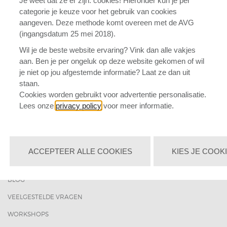
Je weet dat ze er zijn: cookies! Hieronder kun je per
categorie je keuze voor het gebruik van cookies
aangeven. Deze methode komt overeen met de AVG
(ingangsdatum 25 mei 2018).
Wil je de beste website ervaring? Vink dan alle vakjes
MENU
aan. Ben je per ongeluk op deze website gekomen of wil
je niet op jou afgestemde informatie? Laat ze dan uit
HOME
staan.
PRODUCTEN
Cookies worden gebruikt voor advertentie personalisatie.
Lees onze
privacy policy
voor meer informatie.
KLEUREN/MATEN
ACCOUNT
VERZENDING
ACCEPTEER ALLE COOKIES
KIES JE COOK
CONTACT
BLOG
VEELGESTELDE VRAGEN
WORKSHOPS